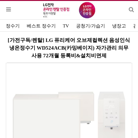
정수기
베스트 정수기
TV
공청기/가습기
냉장고
김
[가전구독/렌탈] LG 퓨리케어 오브제컬렉션 음성인식
냉온정수기 WD524ACB(카밍베이지) 자가관리 의무
사용 72개월 등록비&설치비면제