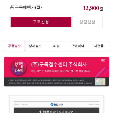
32,900
총 구독혜택가(월)
원
공통정보
상세정보
리뷰
구매혜택
사은품