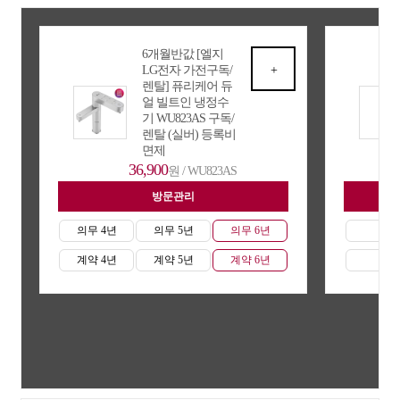
6개월반값 [엘지
LG전자 가전구독/
+
렌탈] 퓨리케어 듀
얼 빌트인 냉정수
기 WU823AS 구독/
렌탈 (실버) 등록비
면제
36,900
원 / WU823AS
방문관리
자
의무 4년
의무 5년
의무 6년
의무
계약 4년
계약 5년
계약 6년
계약