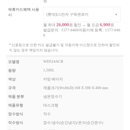
원
제휴카드혜택 사용
[롯데]LG전자 구독엔로카
시
26,000
6,900
월 최대
원 할인 → 월 요금
원
발급문의 :
1577-9469
자동이체 등록 :
1577-946
9
* 신용등으로 인한 카드 발급불가 및 자동이체 미신청으로 인하여 할인되
지 않는 경우 책임지지 않습니다.
WD524ACB
모델명
1,500L
용량
색상
카밍 베이지
규격
제품크기(WxHxD) 168 X 398 X 400 mm
제품 분류
냉온정수기
제품유형
데스크형
정수방식
직수
직수방식
정수/냉수(순간냉각)/온수(순간온수)