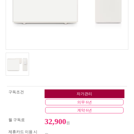
구독조건
자가관리
의무 6년
계약 6년
32,900
월 구독료
원
제휴카드 이용 시