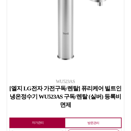
WU523AS
[엘지 LG전자 가전구독/렌탈] 퓨리케어 빌트인
냉온정수기 WU523AS 구독/렌탈 (실버) 등록비
면제
자가관리
방문관리