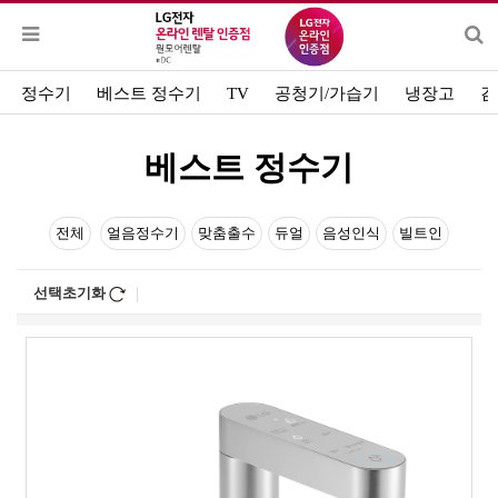
정수기
베스트 정수기
TV
공청기/가습기
냉장고
김
베스트 정수기
전체
얼음정수기
맞춤출수
듀얼
음성인식
빌트인
선택초기화