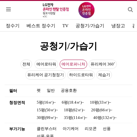
정수기
베스트 정수기
TV
공청기/가습기
냉장고
김
공청기/가습기
전체
에어로타워
에어로퍼니처
퓨리케어 360˚
퓨리케어 공기청정기
하이드로타워
제습기
펫
일반
공용호환
필터
5평(16㎡)~
6평(18.4㎡)~
10평(33㎡)~
청정면적
15평(50㎡)~
18평(62㎡)~
20평(66㎡)~
30평(99㎡)~
35평(114㎡)~
40평(132㎡)~
클린부스터
아기케어
리모콘
선풍
부가기능
선풍·온풍