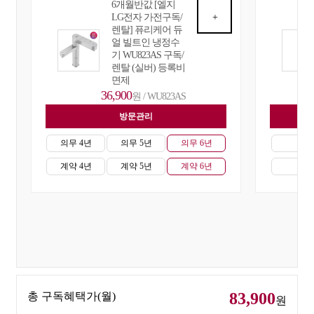
6개월반값 [엘지
LG전자 가전구독/
+
렌탈] 퓨리케어 듀
얼 빌트인 냉정수
기 WU823AS 구독/
렌탈 (실버) 등록비
면제
36,900
원 / WU823AS
방문관리
자
의무 4년
의무 5년
의무 6년
의무
계약 4년
계약 5년
계약 6년
계약
83,900
총 구독혜택가(월)
원