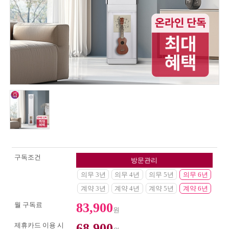
구독조건
방문관리
의무 3년
의무 4년
의무 5년
의무 6년
계약 3년
계약 4년
계약 5년
계약 6년
83,900
월 구독료
원
68,900
제휴카드 이용 시