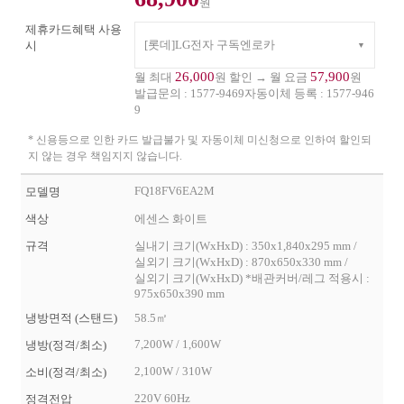
원
제휴카드혜택 사용
[롯데]LG전자 구독엔로카
시
26,000
57,900
월 최대
원 할인 → 월 요금
원
발급문의 :
1577-9469
자동이체 등록 :
1577-946
9
* 신용등으로 인한 카드 발급불가 및 자동이체 미신청으로 인하여 할인되
지 않는 경우 책임지지 않습니다.
FQ18FV6EA2M
모델명
색상
에센스 화이트
규격
실내기 크기(WxHxD) : 350x1,840x295 mm /
실외기 크기(WxHxD) : 870x650x330 mm /
실외기 크기(WxHxD) *배관커버/레그 적용시 :
975x650x390 mm
냉방면적 (스탠드)
58.5㎡
7,200W / 1,600W
냉방(정격/최소)
2,100W / 310W
소비(정격/최소)
220V 60Hz
정격전압