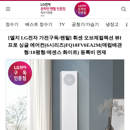
정수기
베스트 정수기
TV
공청기/가습기
냉장고
김
[엘지 LG전자 가전구독/렌탈] 휘센 오브제컬렉션 뷰I
프로 싱글 에어컨(6시리즈)FQ18FV6EA2M(매립배관
형/18평형/에센스 화이트) 등록비 면제