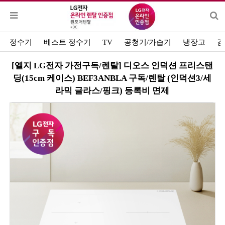
정수기
베스트 정수기
TV
공청기/가습기
냉장고
김
[엘지 LG전자 가전구독/렌탈] 디오스 인덕션 프리스탠
딩(15cm 케이스) BEF3ANBLA 구독/렌탈 (인덕션3/세
라믹 글라스/핑크) 등록비 면제