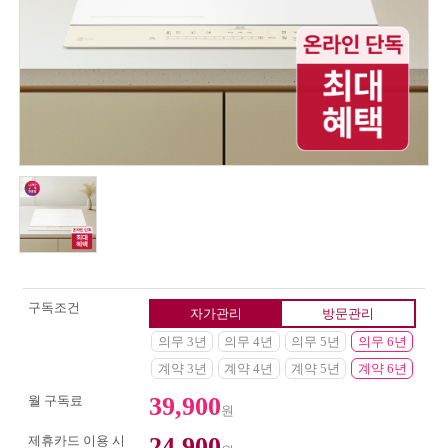
구독조건
자가관리
방문관리
의무 3년
의무 4년
의무 5년
의무 6년
계약 3년
계약 4년
계약 5년
계약 6년
39,900
월 구독료
원
24,900
제휴카드 이용 시