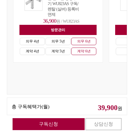
기 WU823AS 구독/
렌탈 (실버) 등록비
면제
36,900
원 / WU823AS
방문관리
자
의무 4년
의무 5년
의무 6년
의무
계약 4년
계약 5년
계약 6년
계약
39,900
총 구독혜택가(월)
원