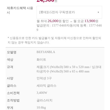
원
제휴카드혜택 사용
[롯데]LG전자 구독엔로카
시
26,000
13,900
월 최대
원 할인 → 월 요금
원
발급문의 :
1577-9469
자동이체 등록 :
1577-946
9
* 신용등으로 인한 카드 발급불가 및 자동이체 미신청으로 인하여 할인되
지 않는 경우 책임지지 않습니다.
BEF3ANBLA
모델명
색상
화이트
규격
제품크기 (WxHxD) 580 x 59 x 520 mm / 싱크대
타공치수 (WxHxD) 560 x 65 x 480 mm
사양
인덕션 3구
글라스
세라믹 글라스
3,400W
소비전력
조작방법
글라스터치
10.6kg
무게